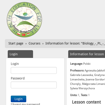
Start page
Courses
Information for lesson: "Biology_-_PL_-
»
»
Login
Information for lesson
Login
Language:
Polski
Professors:
Agnieszka Jabłoń
Gabriela Lasowska, Grażyna 
Password
Limanówka, Joanna Gorska-H
Chorąży, Małgorzata Limanó
Sylwia Werszychora
Units:
1,
Tests:
1
Lesson content
I forgot my password