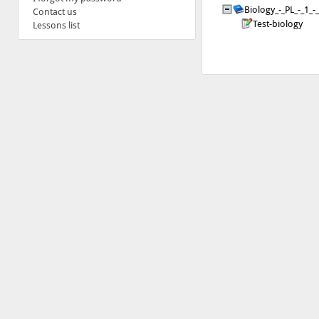
Biology_-_PL_-_1_-
Contact us
Test-biology
Lessons list